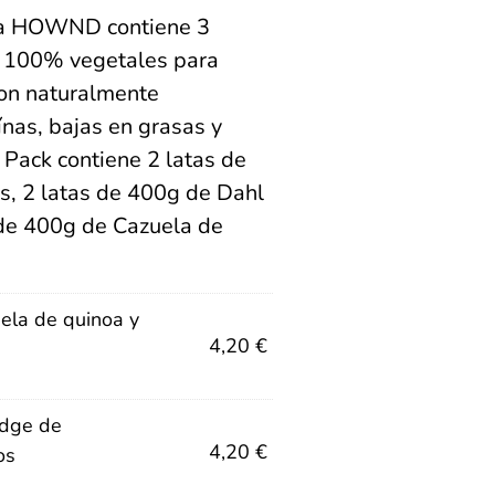
da HOWND contiene 3
 y 100% vegetales para
son naturalmente
ínas, bajas en grasas y
Pack contiene 2 latas de
, 2 latas de 400g de Dahl
 de 400g de Cazuela de
la de quinoa y
4,20
€
idge de
4,20
€
os