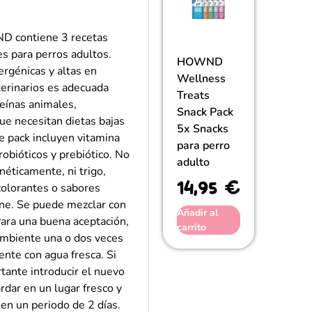
D contiene 3 recetas
s para perros adultos.
HOWND
ergénicas y altas en
Wellness
terinarios es adecuada
Treats
teínas animales,
Snack Pack
ue necesitan dietas bajas
5x Snacks
te pack incluyen vitamina
para perro
obióticos y prebiótico. No
adulto
éticamente, ni trigo,
14,95
€
 colorantes o sabores
arne. Se puede mezclar con
Añadir al
ara una buena aceptación,
carrito
ambiente una o dos veces
ente con agua fresca. Si
tante introducir el nuevo
dar en un lugar fresco y
 en un periodo de 2 días.