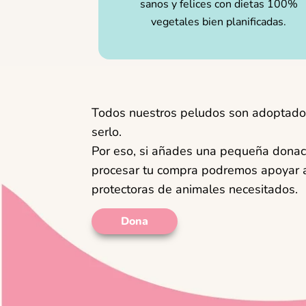
sanos y felices con dietas 100%
vegetales bien planificadas.
Todos nuestros peludos son adoptado
serlo.
Por eso, si añades una pequeña donac
procesar tu compra podremos apoyar a
protectoras de animales necesitados.
Dona