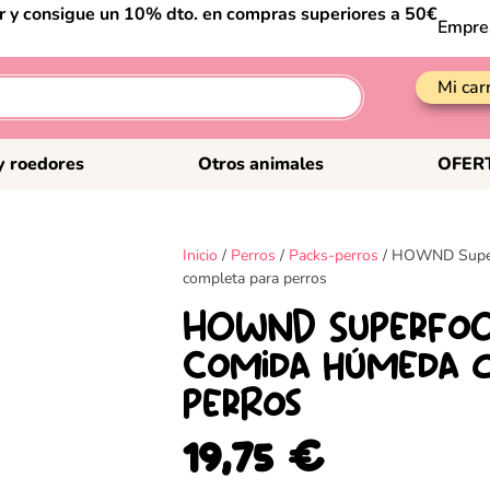
er y consigue un 10% dto. en compras superiores a 50€
Empre
Mi car
y roedores
Otros animales
OFER
Inicio
/
Perros
/
Packs-perros
/ HOWND Super
completa para perros
HOWND Superfoo
Comida húmeda c
perros
19,75
€