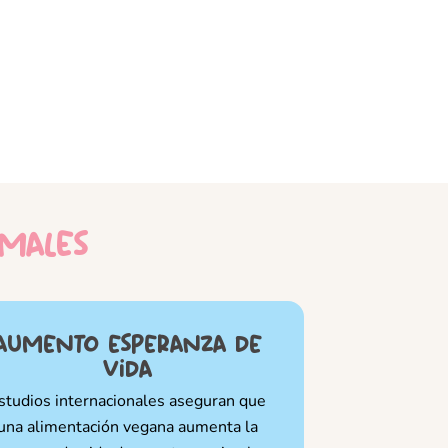
imales
aumento esperanza de
vida
studios internacionales aseguran que
una alimentación vegana aumenta la