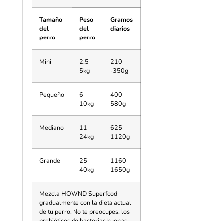
Tamaño
Peso
Gramos
del
del
diarios
perro
perro
Mini
2,5 –
210
5kg
-350g
Pequeño
6 –
400 –
10kg
580g
Mediano
11 –
625 –
24kg
1120g
Grande
25 –
1160 –
40kg
1650g
Mezcla HOWND Superfood
gradualmente con la dieta actual
de tu perro. No te preocupes, los
prebióticos de bacterias buenas