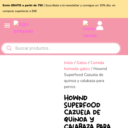
Envío GRATIS a partir de 75€
| Suscríbete a la newsletter y consigue un 10% dto. en
compras superiores a 50€
Conejos y roedores
Otros animales
Inicio
/
Gatos
/
Comida
húmeda-gatos
/ Hownd
Superfood Cazuela de
quinoa y calabaza para
perros
Hownd
Superfood
Cazuela de
quinoa y
calabaza para