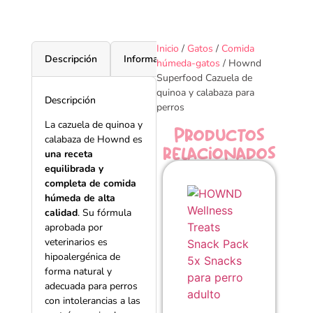
Inicio
/
Gatos
/
Comida
Descripción
Información adicional
Ingredientes
húmeda-gatos
/ Hownd
Superfood Cazuela de
quinoa y calabaza para
Descripción
perros
La cazuela de quinoa y
Productos
calabaza de Hownd es
relacionados
una receta
equilibrada y
completa de comida
húmeda de alta
calidad
. Su fórmula
aprobada por
veterinarios es
hipoalergénica de
forma natural y
adecuada para perros
con intolerancias a las