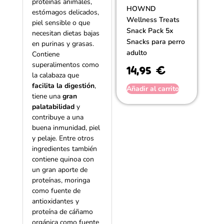
proteínas animales,
HOWND
estómagos delicados,
Wellness Treats
piel sensible o que
Snack Pack 5x
necesitan dietas bajas
Snacks para perro
en purinas y grasas.
adulto
Contiene
superalimentos como
14,95
€
la calabaza que
facilita la digestión
,
Añadir al carrito
tiene una
gran
palatabilidad
y
contribuye a una
buena inmunidad, piel
y pelaje. Entre otros
ingredientes también
contiene quinoa con
un gran aporte de
proteínas, moringa
como fuente de
antioxidantes y
proteína de cáñamo
orgánica como fuente