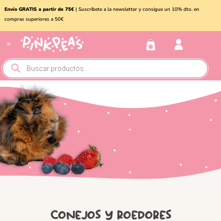
Envío GRATIS a partir de 75€
| Suscríbete a la newsletter y consigue un 10% dto. en
compras superiores a 50€
Conejos y roedores
Otros animales
Conejos y roedores