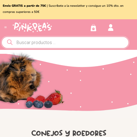
Envío GRATIS a partir de 75€
| Suscríbete a la newsletter y consigue un 10% dto. en
compras superiores a 50€
Conejos y roedores
Otros animales
Conejos y roedores