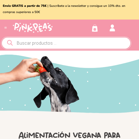
Envío GRATIS a partir de 75€
| Suscríbete a la newsletter y consigue un 10% dto. en
compras superiores a 50€
Conejos y roedores
Otros animales
Alimentación vegana para