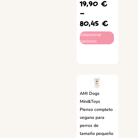
19,90
€
-
80,45
€
Seleccionar
opciones
AMI Dogs
Mini&Toys
Pienso completo
vegano para
perros de
tamaño pequeño