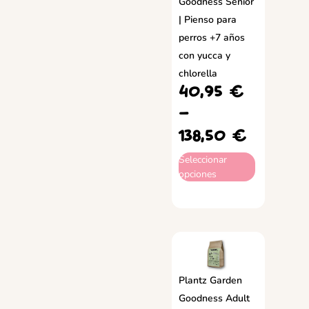
Goodness Senior
| Pienso para
perros +7 años
con yucca y
chlorella
40,95
€
-
138,50
€
Seleccionar
opciones
Plantz Garden
Goodness Adult