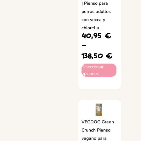
| Pienso para
perros adultos
con yucca y
chlorella
40,95
€
-
138,50
€
Seleccionar
opciones
VEGDOG Green
Crunch Pienso
vegano para