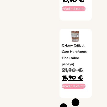
Añadir al carrito
Oxbow Critical
Care Herbívoros
Fino (sabor
papaya)
21,90
€
15,90
€
Añadir al carrito