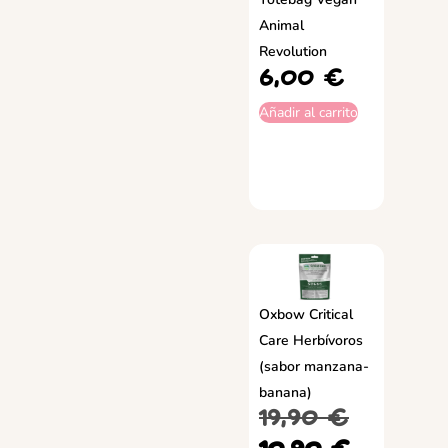
Animal
Revolution
6,00
€
Añadir al carrito
Oxbow Critical
Care Herbívoros
(sabor manzana-
banana)
19,90
€
10,90
€