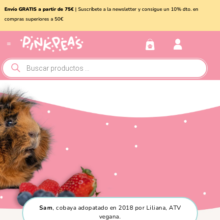
Envío GRATIS a partir de 75€
| Suscríbete a la newsletter y consigue un 10% dto. en
compras superiores a 50€
Conejos y roedores
Otros animales
Sam
, cobaya adopatado en 2018 por Liliana, ATV
vegana.