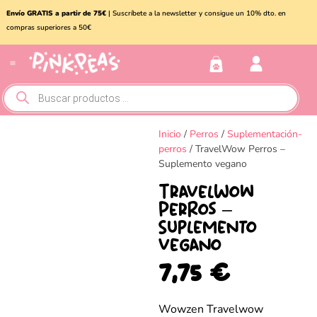
Envío GRATIS a partir de 75€
| Suscríbete a la newsletter y consigue un 10% dto. en
compras superiores a 50€
Conejos y roedores
Otros animales
Inicio
/
Perros
/
Suplementación-
perros
/ TravelWow Perros –
Suplemento vegano
TravelWow
Perros –
Suplemento
vegano
7,75
€
Wowzen Travelwow