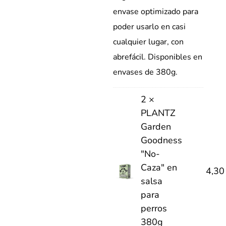
envase optimizado para
poder usarlo en casi
cualquier lugar, con
abrefácil. Disponibles en
envases de 380g.
2 ×
PLANTZ
Garden
Goodness
"No-
Caza" en
4,3
salsa
para
perros
380g