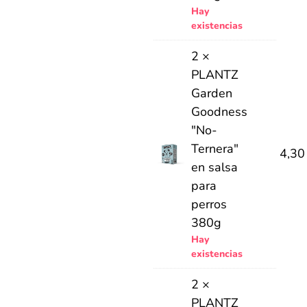
Hay
existencias
2 ×
PLANTZ
Garden
Goodness
"No-
Ternera"
4,3
en salsa
para
perros
380g
Hay
existencias
2 ×
PLANTZ