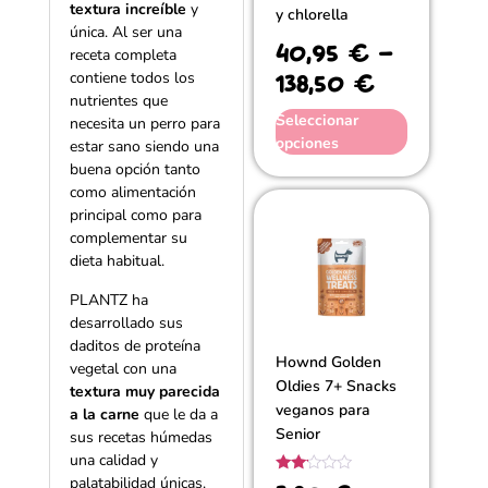
textura increíble
y
y chlorella
única. Al ser una
40,95
€
-
receta completa
138,50
€
contiene todos los
nutrientes que
Seleccionar
necesita un perro para
opciones
estar sano siendo una
buena opción tanto
como alimentación
principal como para
complementar su
dieta habitual.
PLANTZ ha
desarrollado sus
daditos de proteína
Hownd Golden
vegetal con una
Oldies 7+ Snacks
textura muy parecida
veganos para
a la carne
que le da a
Senior
sus recetas húmedas
una calidad y
palatabilidad únicas.
Valorado