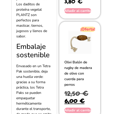
3,80
€
con
Los daditos de
2.00
de 5
proteína vegetal
Añadir al carrito
PLANTZ son
perfectos para
masticar, tiernos,
¡Oferta!
jugosos y llenos de
sabor.
Embalaje
sostenible
Olivi Balón de
Envasado en un Tetra
rugby de madera
Pak sostenible, deja
de olivo con
una huella verde:
cuerda para
gracias a su forma
perros
práctica, los Tetra
12,50
€
Paks se pueden
empaquetar
6,00
€
herméticamente
durante el transporte,
Añadir al carrito