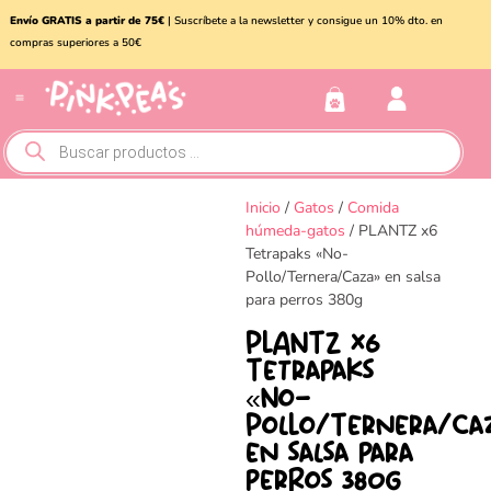
Envío GRATIS a partir de 75€
| Suscríbete a la newsletter y consigue un 10% dto. en
compras superiores a 50€
Conejos y roedores
Otros animales
Inicio
/
Gatos
/
Comida
húmeda-gatos
/ PLANTZ x6
Tetrapaks «No-
Pollo/Ternera/Caza» en salsa
para perros 380g
PLANTZ x6
Tetrapaks
«No-
Pollo/Ternera/Ca
en salsa para
perros 380g