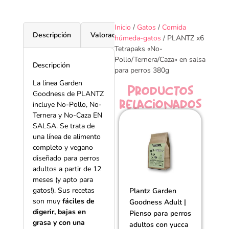
Inicio
/
Gatos
/
Comida
Descripción
Valoraciones (1)
húmeda-gatos
/ PLANTZ x6
Tetrapaks «No-
Pollo/Ternera/Caza» en salsa
Descripción
para perros 380g
La linea Garden
Productos
Goodness de PLANTZ
relacionados
incluye No-Pollo, No-
Ternera y No-Caza EN
SALSA. Se trata de
una línea de alimento
completo y vegano
diseñado para perros
adultos a partir de 12
meses (y apto para
gatos!). Sus recetas
Plantz Garden
son muy
fáciles de
Goodness Adult |
digerir, bajas en
Pienso para perros
grasa y con una
adultos con yucca