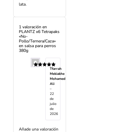
lata.
1 valoración en
PLANTZ x6 Tetrapaks
«No-
Pollo/Ternera/Caza»
en salsa para perros
380g
Tfarrah
Valorado
Mekiakhe
con
5
de 5
Mohamed
Ali
–
22
de
julio
de
2026
Añade una valoración