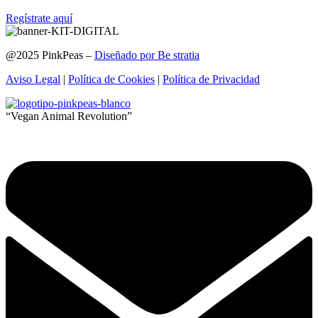
Regístrate aquí
@2025 PinkPeas –
Diseñado por Be stratia
Aviso Legal
|
Política de Cookies
|
Política de Privacidad
“Vegan Animal Revolution”