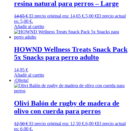
resina natural para perros – Large
14,65
€
El precio original era: 14,65 €.
5,00
€
El precio actual
es: 5,00 €.
Añadir al carrito
HOWND Wellness Treats Snack Pack
5x Snacks para perro adulto
14,95
€
Añadir al carrito
¡Oferta!
Olivi Balón de rugby de madera de
olivo con cuerda para perros
12,50
€
El precio original era: 12,50 €.
6,00
€
El precio actual
es: 6,00 €.