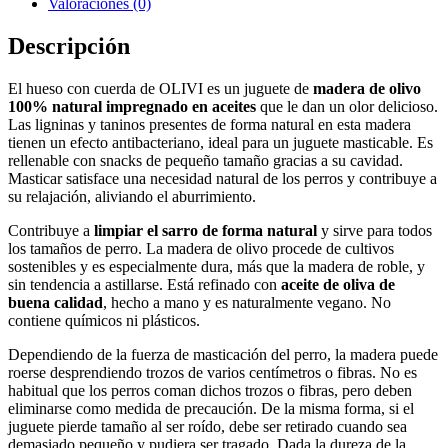
Valoraciones (0)
Descripción
El hueso con cuerda de OLIVI es un juguete de
madera de olivo
100% natural impregnado en aceites
que le dan un olor delicioso.
Las ligninas y taninos presentes de forma natural en esta madera
tienen un efecto antibacteriano, ideal para un juguete masticable. Es
rellenable con snacks de pequeño tamaño gracias a su cavidad.
Masticar satisface una necesidad natural de los perros y contribuye a
su relajación, aliviando el aburrimiento.
Contribuye a
limpiar el sarro de forma natural
y sirve para todos
los tamaños de perro. La madera de olivo procede de cultivos
sostenibles y es especialmente dura, más que la madera de roble, y
sin tendencia a astillarse. Está refinado con
aceite de oliva de
buena calidad
, hecho a mano y es naturalmente vegano. No
contiene químicos ni plásticos.
Dependiendo de la fuerza de masticación del perro, la madera puede
roerse desprendiendo trozos de varios centímetros o fibras. No es
habitual que los perros coman dichos trozos o fibras, pero deben
eliminarse como medida de precaución. De la misma forma, si el
juguete pierde tamaño al ser roído, debe ser retirado cuando sea
demasiado pequeño y pudiera ser tragado. Dada la dureza de la