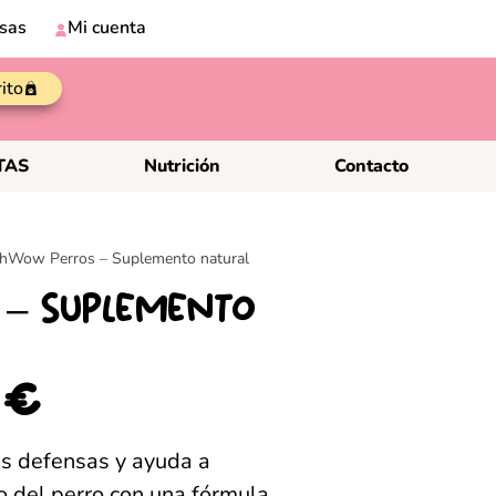
sas
Mi cuenta
rito
TAS
Nutrición
Contacto
shWow Perros – Suplemento natural
 – Suplemento
0
€
 defensas y ayuda a
o del perro con una fórmula