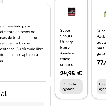
 recomendado
para
Super
Supe
almente en casos de
Snouts
Pack
casos de leishmania como
Urinary
Supl
sa, una hierba con
Berry –
para 
asitarias. Su fórmula libre
Ayuda al
gato
nimal la hace apta para
tracto
77
as.
urinario
24,95
€
nal