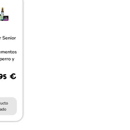
r Senior
ementos
perro y
,95
€