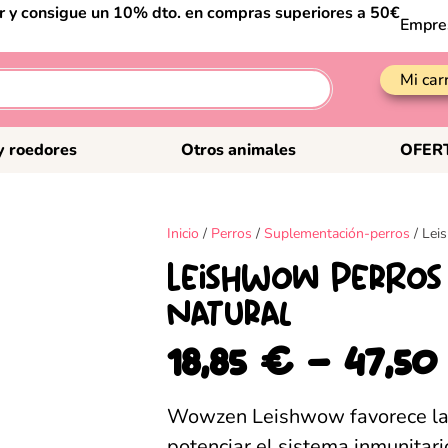
er y consigue un 10% dto. en compras superiores a 50€
Empre
Mi car
y roedores
Otros animales
OFER
Inicio
/
Perros
/
Suplementación-perros
/ Lei
LeishWow Perros
natural
18,85
€
-
47,5
Wowzen Leishwow favorece las
potenciar el sistema inmunitari