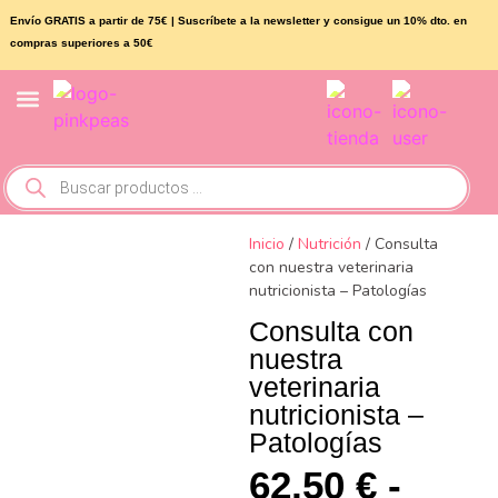
Envío GRATIS a partir de 75€
| Suscríbete a la newsletter y consigue un 10% dto. en
compras superiores a 50€
Conejos y roedores
Otros animales
Inicio
/
Nutrición
/ Consulta
con nuestra veterinaria
nutricionista – Patologías
Consulta con
nuestra
veterinaria
nutricionista –
Patologías
62,50
€
-