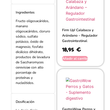
Ingredientes
Fructo oligosacáridos,
manano
Firm Up! Calabaza y
oligosacáridos, cloruro
Arándano – Regulador
sódico, sulfato
Gastrointestinal
potásico, óxido de
magnesio, fosfato
18,95
€
dicálcico dihidrato,
productos de levadura
Añadir al carrito
de Saccharomyces
cerevisiae con alto
porcentaje de
proteínas y
nucleótidos.
Dosificación
GastroWow Perros y