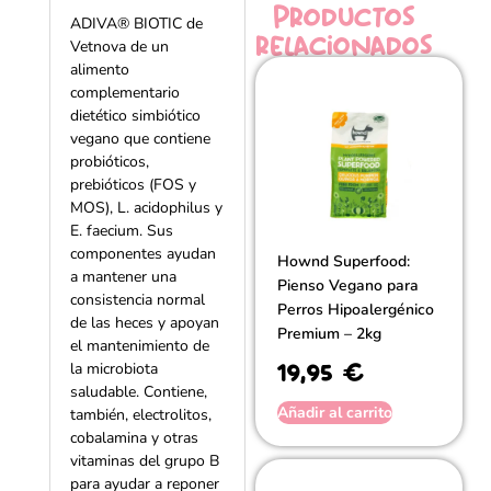
Productos
ADIVA® BIOTIC de
relacionados
Vetnova de un
alimento
complementario
dietético simbiótico
vegano que contiene
probióticos,
prebióticos (FOS y
MOS), L. acidophilus y
E. faecium. Sus
componentes ayudan
Hownd Superfood:
a mantener una
Pienso Vegano para
consistencia normal
Perros Hipoalergénico
de las heces y apoyan
Premium – 2kg
el mantenimiento de
19,95
€
la microbiota
saludable. Contiene,
Añadir al carrito
también, electrolitos,
cobalamina y otras
vitaminas del grupo B
para ayudar a reponer