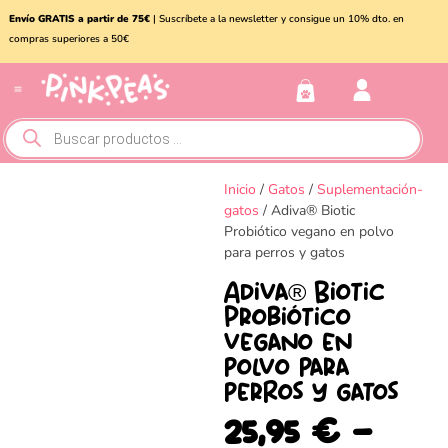
Envío GRATIS a partir de 75€
| Suscríbete a la newsletter y consigue un 10% dto. en
compras superiores a 50€
Conejos y roedores
Otros animales
Inicio
/
Gatos
/
Suplementación-
gatos
/ Adiva® Biotic
Probiótico vegano en polvo
para perros y gatos
Adiva® Biotic
Probiótico
vegano en
polvo para
perros y gatos
25,95
€
-