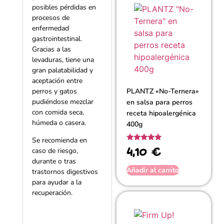
posibles pérdidas en
procesos de
enfermedad
gastrointestinal.
Gracias a las
levaduras, tiene una
gran palatabilidad y
aceptación entre
perros y gatos
PLANTZ «No-Ternera»
pudiéndose mezclar
en salsa para perros
con comida seca,
receta hipoalergénica
húmeda o casera.
400g
Se recomienda en
4,10
€
Valorado
caso de riesgo,
con
5.00
durante o tras
de 5
Añadir al carrito
trastornos digestivos
para ayudar a la
recuperación.