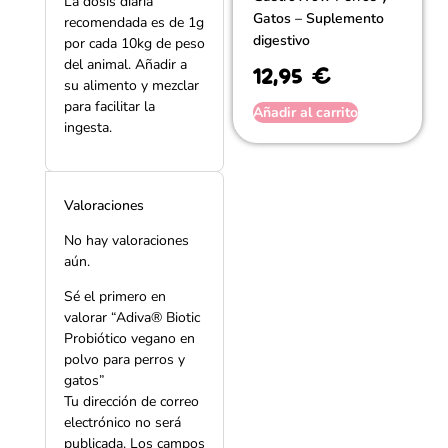
La dosis diaria
Gatos – Suplemento
recomendada es de 1g
digestivo
por cada 10kg de peso
del animal. Añadir a
12,95
€
su alimento y mezclar
para facilitar la
Añadir al carrito
ingesta.
Valoraciones
No hay valoraciones
aún.
Sé el primero en
valorar “
Adiva® Biotic
Probiótico vegano en
polvo para perros y
gatos
”
Tu dirección de correo
electrónico no será
publicada.
Los campos