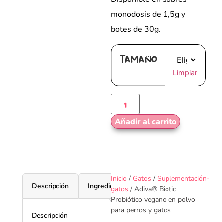
monodosis de 1,5g y
botes de 30g.
Tamaño
Limpiar
Añadir al carrito
Inicio
/
Gatos
/
Suplementación-
Descripción
Ingredientes
Dosificación
Valor
gatos
/ Adiva® Biotic
Probiótico vegano en polvo
para perros y gatos
Descripción