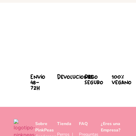
Envío
Devoluciones
Pago
100%
48-
seguro
vegano
72h
Sobre
Tienda
FAQ
¿Eres una
PinkPeas
Empresa?
Perros
|
Preguntas