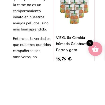
la carne no es un
comportamiento
innato en nuestros
amigos peludos, sino
más bien aprendido.
V.E.G. 6x Comida
Entonces, la verdad es
húmeda Calabaza –
0
que nuestros queridos
Perro y gato
compañeros son
omnívoros, no
16,75
€
carnívoros. A menudo
se les describe como
«oportunívoros», lo
que refleja su instinto
natural de comer
cualquier cosa que
esté disponible, ya sea