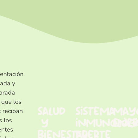
entación
ada y
ibrada
 que los
salud
sistema
may
 reciban
y
inmunológ
ener
s los
entes
bienestar
fuerte