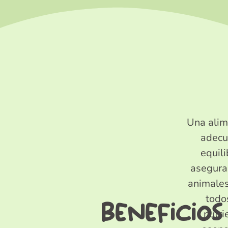
Una alim
adecu
equil
asegura
animales
todo
beneficios
nutri