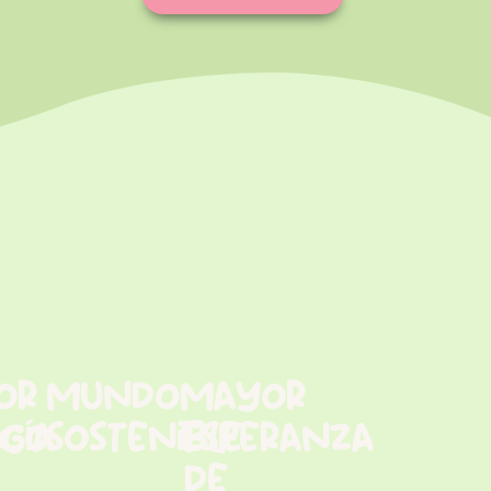
or
mundo
mayor
ico
gía
sostenible
esperanza
de