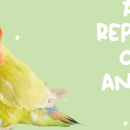
rep
an