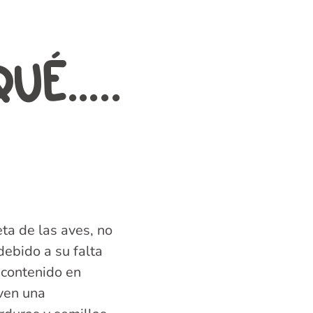
QUÉ…..
un snack y
r alimento
eta de las aves, no
ebido a su falta
o contenido en
even una