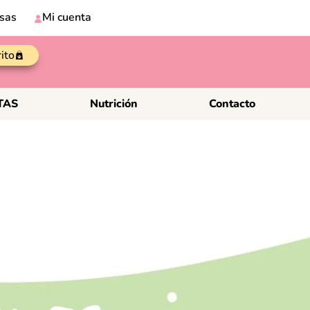
sas
Mi cuenta
rito
TAS
Nutrición
Contacto