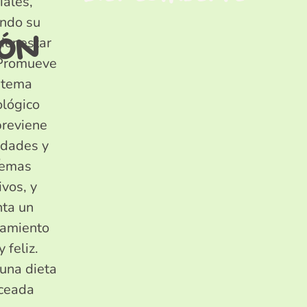
iales,
ndo su
ión
bienestar
 Promueve
stema
lógico
previene
dades y
lemas
ivos, y
ta un
amiento
y feliz.
una dieta
ceada