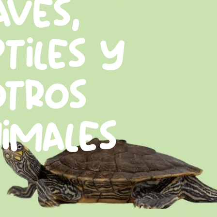
aves,
tiles y
otros
imales