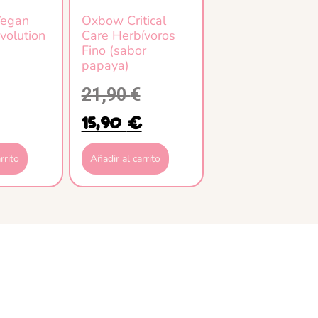
Vegan
Oxbow Critical
volution
Care Herbívoros
Fino (sabor
papaya)
21,90
€
15,90
€
rrito
Añadir al carrito