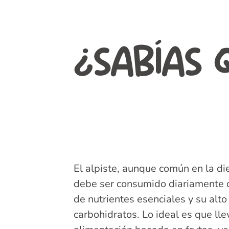
¿SABÍAS 
El alpiste es 
no debería se
diario?
El alpiste, aunque común en la di
debe ser consumido diariamente d
de nutrientes esenciales y su alt
carbohidratos. Lo ideal es que ll