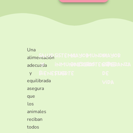
Una
salud
sistema
mayor
mundo
mayor
alimentación
y
inmunológico
energía
sostenible
esperanza
adecuada
bienestar
fuerte
de
y
equilibrada
vida
asegura
que
los
animales
reciban
todos