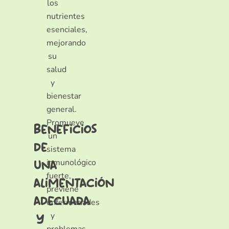
los
nutrientes
esenciales,
mejorando
su
salud
y
bienestar
general.
Promueve
beneficios
un
de
sistema
una
inmunológico
fuerte,
alimentación
previene
adecuada
enfermedades
y
y
problemas