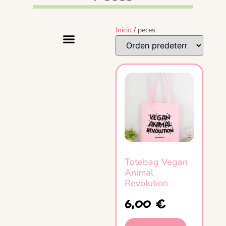
Inicio
/ peces
Packs Reptiles
Totebag Vegan
Animal
Revolution
6,00
€