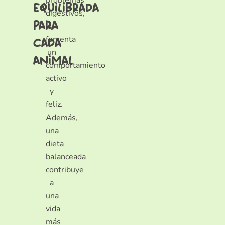
equilibrada
digestivos,
para
y
fomenta
cada
un
animal
comportamiento
activo
y
feliz.
Además,
una
dieta
balanceada
contribuye
a
una
vida
más