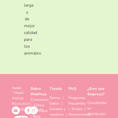
larga
y
de
mejor
calidad
para
los
animales.
Sobre
Tienda
FAQ
¿Eres una
“Vegan
PinkPeas
Empresa?
Perros
|
Preguntas
Animal
Conócenos
Conviértete
Gatos
|
frecuentes
Revolution”
|
Clínica
en
Conejos y
|
Envíos
|
info@pinkpeas.es
veterinaria
distribuidor
roedores
|
Devoluciones
|
Blog