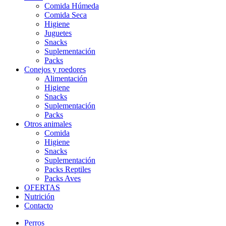
Comida Húmeda
Comida Seca
Higiene
Juguetes
Snacks
Suplementación
Packs
Conejos y roedores
Alimentación
Higiene
Snacks
Suplementación
Packs
Otros animales
Comida
Higiene
Snacks
Suplementación
Packs Reptiles
Packs Aves
OFERTAS
Nutrición
Contacto
Perros