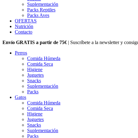
Suplementación
Packs Reptiles
Packs Aves
OFERTAS
Nutrición
Contacto
Envío GRATIS a partir de 75€
| Suscríbete a la newsletter y consi
Perros
Comida Húmeda
Comida Seca
Higiene
Juguetes
Snacks
Suplementación
Packs
Gatos
Comida Húmeda
Comida Seca
Higiene
Juguetes
Snacks
Suplementación
Packs